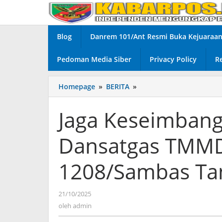
Lewati
ke
konten
Blog
Danrem 101/Ant Resmi Buka Kejuaraan 
Pedoman Media Siber
Privacy Policy
R
Homepage
»
BERITA
»
Jaga
Keseimbangan
Ekosistem,
Jaga Keseimbang
Dansatgas
TMMD
Dansatgas TMMD
ke-
126
Kodim
1208/Sambas Ta
1208/Sambas
Tanam
Pohon
21/10/2025
oleh
Keras
admin
oleh
admin