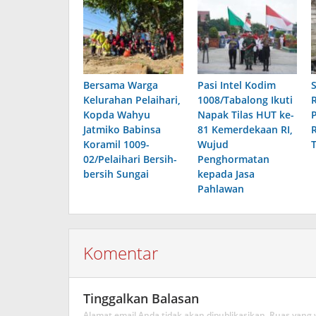
Bersama Warga
Pasi Intel Kodim
Kelurahan Pelaihari,
1008/Tabalong Ikuti
Kopda Wahyu
Napak Tilas HUT ke-
Jatmiko Babinsa
81 Kemerdekaan RI,
Koramil 1009-
Wujud
02/Pelaihari Bersih-
Penghormatan
bersih Sungai
kepada Jasa
Pahlawan
Komentar
Tinggalkan Balasan
Alamat email Anda tidak akan dipublikasikan.
Ruas yang 