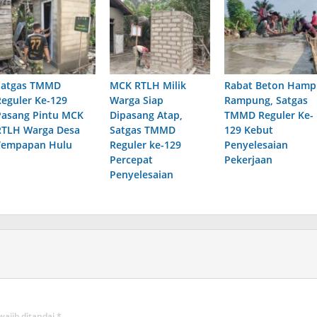
Satgas TMMD
MCK RTLH Milik
Rabat Beton Hamp
Reguler Ke-129
Warga Siap
Rampung, Satgas
Pasang Pintu MCK
Dipasang Atap,
TMMD Reguler Ke-
RTLH Warga Desa
Satgas TMMD
129 Kebut
Tempapan Hulu
Reguler ke-129
Penyelesaian
Percepat
Pekerjaan
Penyelesaian
wajib ditandai
*