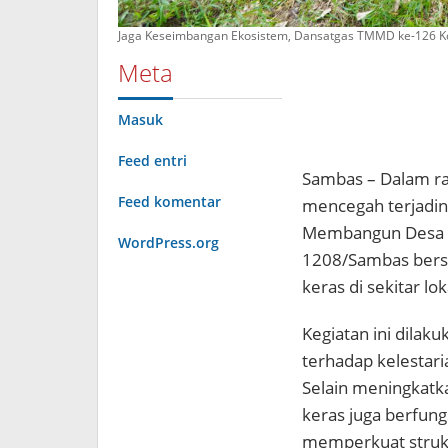
Jaga Keseimbangan Ekosistem, Dansatgas TMMD ke-126 
Meta
Masuk
Feed entri
Sambas – Dalam r
Feed komentar
mencegah terjadiny
Membangun Desa 
WordPress.org
1208/Sambas ber
keras di sekitar lo
Kegiatan ini dilak
terhadap kelestari
Selain meningkatk
keras juga berfun
memperkuat struk