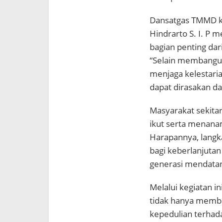
Dansatgas TMMD ke
Hindrarto S. I. 
bagian penting da
“Selain membangun
menjaga kelestari
dapat dirasakan da
Masyarakat sekita
ikut serta menana
Harapannya, langk
bagi keberlanjutan
generasi mendata
Melalui kegiatan 
tidak hanya memban
kepedulian terhad