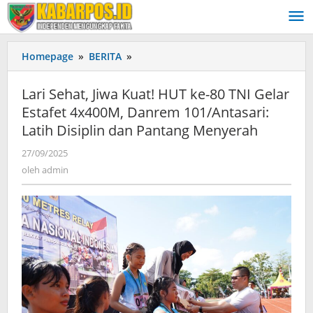
Lewati
ke
konten
Homepage
»
BERITA
»
‎Lari
Sehat,
Jiwa
‎Lari Sehat, Jiwa Kuat! HUT ke-80 TNI Gelar
Kuat!
Estafet 4x400M, Danrem 101/Antasari:
HUT
Latih Disiplin dan Pantang Menyerah
ke-
80
27/09/2025
oleh
TNI
admin
oleh
admin
Gelar
Estafet
4x400M,
Danrem
101/Antasari:
Latih
Disiplin
dan
Pantang
Menyerah