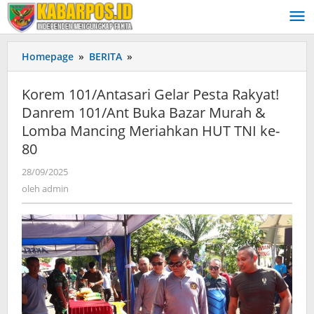
Lewati
ke
konten
Homepage
»
BERITA
»
Korem
101/Antasari
Gelar
Korem 101/Antasari Gelar Pesta Rakyat!
Pesta
Danrem 101/Ant Buka Bazar Murah &
Rakyat!
Lomba Mancing Meriahkan HUT TNI ke-
Danrem
101/Ant
80
Buka
28/09/2025
oleh
Bazar
admin
oleh
admin
Murah
&
Lomba
Mancing
Meriahkan
HUT
TNI
ke-
80