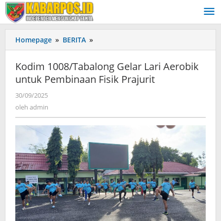
Lewati
ke
konten
Homepage
»
BERITA
»
Kodim
1008/Tabalong
Gelar
Kodim 1008/Tabalong Gelar Lari Aerobik
Lari
untuk Pembinaan Fisik Prajurit
Aerobik
untuk
30/09/2025
oleh
Pembinaan
admin
oleh
admin
Fisik
Prajurit