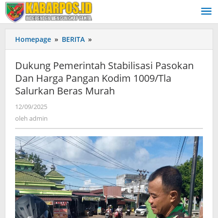
Lewati
ke
konten
Homepage
»
BERITA
»
Dukung
Pemerintah
Stabilisasi
Dukung Pemerintah Stabilisasi Pasokan
Pasokan
Dan Harga Pangan Kodim 1009/Tla
Dan
Salurkan Beras Murah
Harga
Pangan
12/09/2025
oleh
Kodim
admin
oleh
admin
1009/Tla
Salurkan
Beras
Murah