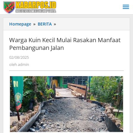
Lewati
ke
konten
Homepage
»
BERITA
»
Warga
Kuin
Kecil
Warga Kuin Kecil Mulai Rasakan Manfaat
Mulai
Pembangunan Jalan
Rasakan
Manfaat
02/08/2025
oleh
Pembangunan
admin
oleh
admin
Jalan