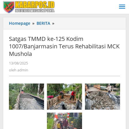
Lewati
ke
konten
Homepage
»
BERITA
»
Satgas
TMMD
ke-
Satgas TMMD ke-125 Kodim
125
1007/Banjarmasin Terus Rehabilitasi MCK
Kodim
Mushola
1007/Banjarmasin
Terus
13/08/2025
oleh
Rehabilitasi
admin
oleh
admin
MCK
Mushola