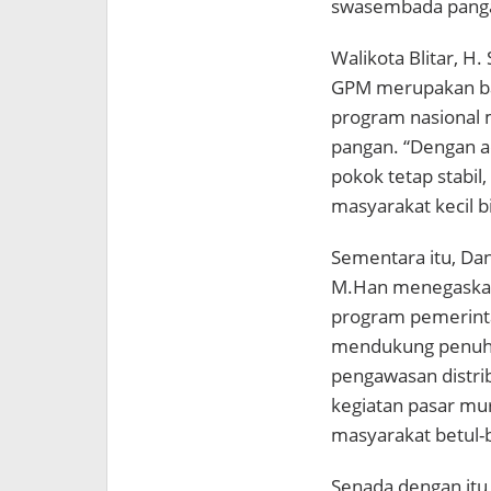
swasembada panga
Walikota Blitar, H
GPM merupakan ba
program nasional 
pangan. “Dengan a
pokok tetap stabil
masyarakat kecil bi
Sementara itu, Da
M.Han menegaskan
program pemerinta
mendukung penuh, 
pengawasan distri
kegiatan pasar mura
masyarakat betul-
Senada dengan itu, 