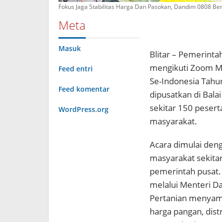
Fokus Jaga Stabilitas Harga Dan Pasokan, Dandim 0808 Be
Meta
Masuk
Blitar – Pemerinta
mengikuti Zoom M
Feed entri
Se-Indonesia Tahun
Feed komentar
dipusatkan di Balai
sekitar 150 pesert
WordPress.org
masyarakat.
Acara dimulai den
masyarakat sekita
pemerintah pusat.
melalui Menteri D
Pertanian menyamp
harga pangan, distr