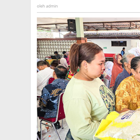
admin
oleh
admin
Meeting
GPM
Serentak