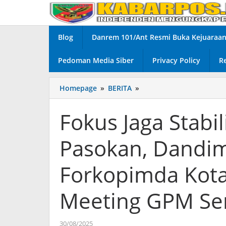
Lewati
ke
konten
Blog
Danrem 101/Ant Resmi Buka Kejuaraan 
Pedoman Media Siber
Privacy Policy
R
Homepage
»
BERITA
»
Fokus
Jaga
Stabilitas
Fokus Jaga Stabi
Harga
Dan
Pasokan, Dandi
Pasokan,
Dandim
0808
Forkopimda Kota
Bersama
Forkopimda
Meeting GPM Se
Kota
Blitar
Hadiri
30/08/2025
oleh
Zoom