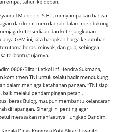
n empat tahun ke depan.
. Syauqul Muhibbin, S.H.I, menyampaikan bahwa
gian dari komitmen daerah dalam mendukung
menjaga ketersediaan dan keterjangkauan
danya GPM ini, kita harapkan harga kebutuhan
, terutama beras, minyak, dan gula, sehingga
sa terbantu,” ujarnya.
ndim 0808/Blitar Letkol Inf Hendra Sukmana,
 komitmen TNI untuk selalu hadir mendukung
h dalam menjaga ketahanan pangan. “TNI siap
baik melalui pendampingan petani,
busi beras Bulog, maupun membantu kelancaran
h di lapangan. Sinergi ini penting agar
betul merasakan manfaatnya,” ungkap Dandim.
Kepala Dinas Koperasi Kota Blitar, Juyanito,