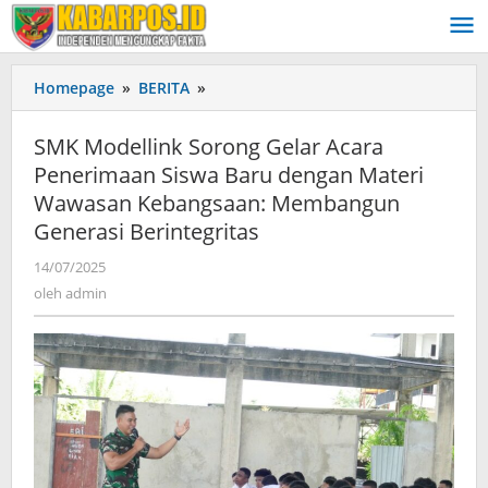
Lewati
ke
konten
Homepage
»
BERITA
»
SMK
Modellink
Sorong
SMK Modellink Sorong Gelar Acara
Gelar
Penerimaan Siswa Baru dengan Materi
Acara
Wawasan Kebangsaan: Membangun
Penerimaan
Siswa
Generasi Berintegritas
Baru
14/07/2025
oleh
dengan
admin
oleh
admin
Materi
Wawasan
Kebangsaan:
Membangun
Generasi
Berintegritas