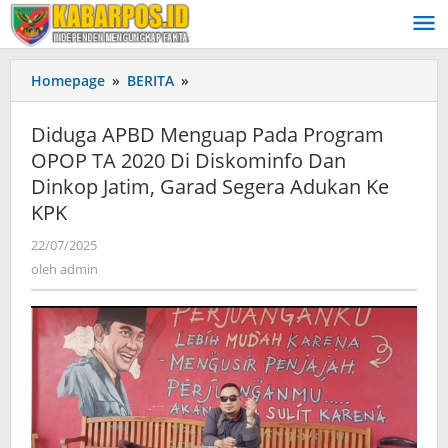
Lewati
ke
konten
Homepage
»
BERITA
»
Diduga
APBD
Menguap
Diduga APBD Menguap Pada Program
Pada
OPOP TA 2020 Di Diskominfo Dan
Program
Dinkop Jatim, Garad Segera Adukan Ke
OPOP
TA
KPK
2020
22/07/2025
oleh
Di
admin
oleh
admin
Diskominfo
Dan
Dinkop
Jatim,
Garad
Segera
Adukan
Ke
KPK