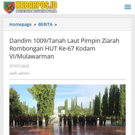
Lewati
ke
konten
Homepage
»
BERITA
»
Dandim
1009/Tanah
Laut
Dandim 1009/Tanah Laut Pimpin Ziarah
Pimpin
Rombongan HUT Ke-67 Kodam
Ziarah
VI/Mulawarman
Rombongan
HUT
07/07/2025
oleh
Ke-
admin
oleh
admin
67
Kodam
VI/Mulawarman