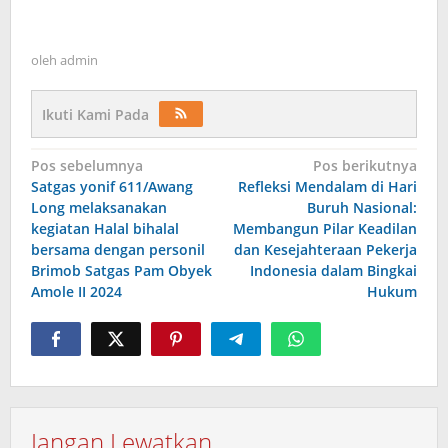
oleh
admin
Ikuti Kami Pada
Navigasi
Pos sebelumnya
Pos berikutnya
Satgas yonif 611/Awang
Refleksi Mendalam di Hari
pos
Long melaksanakan
Buruh Nasional:
kegiatan Halal bihalal
Membangun Pilar Keadilan
bersama dengan personil
dan Kesejahteraan Pekerja
Brimob Satgas Pam Obyek
Indonesia dalam Bingkai
Amole II 2024
Hukum
Jangan Lewatkan