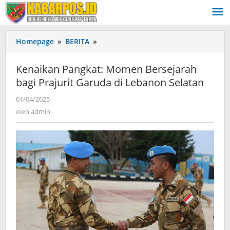
Lewati
ke
konten
Homepage
»
BERITA
»
Kenaikan
Pangkat:
Momen
Kenaikan Pangkat: Momen Bersejarah
Bersejarah
bagi Prajurit Garuda di Lebanon Selatan
bagi
Prajurit
01/04/2025
oleh
Garuda
admin
oleh
admin
di
Lebanon
Selatan