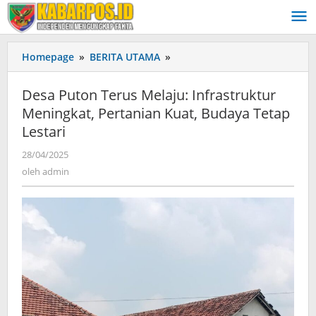
Lewati
ke
konten
Homepage
»
BERITA UTAMA
»
Desa
Puton
Terus
Desa Puton Terus Melaju: Infrastruktur
Melaju:
Meningkat, Pertanian Kuat, Budaya Tetap
Infrastruktur
Lestari
Meningkat,
Pertanian
28/04/2025
oleh
Kuat,
admin
oleh
admin
Budaya
Tetap
Lestari