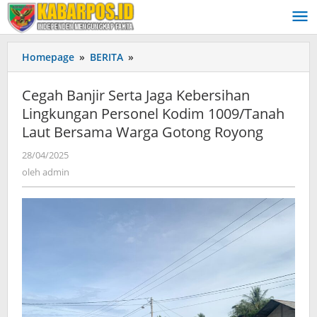
Lewati
ke
konten
Homepage
»
BERITA
»
Cegah
Banjir
Serta
Cegah Banjir Serta Jaga Kebersihan
Jaga
Lingkungan Personel Kodim 1009/Tanah
Kebersihan
Laut Bersama Warga Gotong Royong
Lingkungan
Personel
28/04/2025
oleh
Kodim
admin
oleh
admin
1009/Tanah
Laut
Bersama
Warga
Gotong
Royong