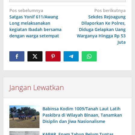
Navigasi
Pos sebelumnya
Pos berikutnya
Satgas Yonif 611/Awang
Sekdes Rejoagung
pos
Long melaksanakan
Dilaporkan Ke Polres,
kegiatan Ibadah bersama
Diduga Gelapkan Uang
dengan warga setempat
Warganya Hingga Rp 53
Juta
Jangan Lewatkan
Babinsa Kodim 1009/Tanah Laut Latih
Paskibra di Wilayah Binaan, Tanamkan
Disiplin dan Jiwa Nasionalisme
KABAR, Enam Tahun Belum Tuntas,