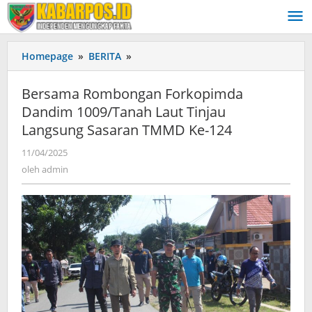
Lewati
ke
konten
Homepage
»
BERITA
»
Bersama
Rombongan
Forkopimda
Bersama Rombongan Forkopimda
Dandim
Dandim 1009/Tanah Laut Tinjau
1009/Tanah
Langsung Sasaran TMMD Ke-124
Laut
Tinjau
11/04/2025
oleh
Langsung
admin
oleh
admin
Sasaran
TMMD
Ke-
124