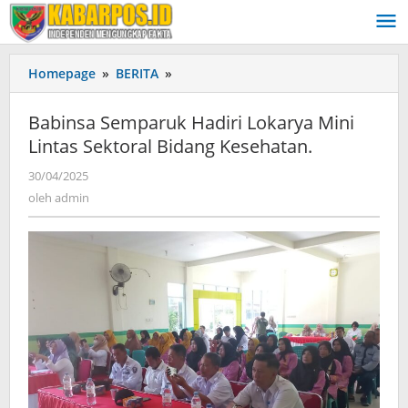
Lewati
ke
konten
Homepage
»
BERITA
»
Babinsa
Semparuk
Hadiri
Babinsa Semparuk Hadiri Lokarya Mini
Lokarya
Lintas Sektoral Bidang Kesehatan.
Mini
Lintas
30/04/2025
oleh
Sektoral
admin
oleh
admin
Bidang
Kesehatan.