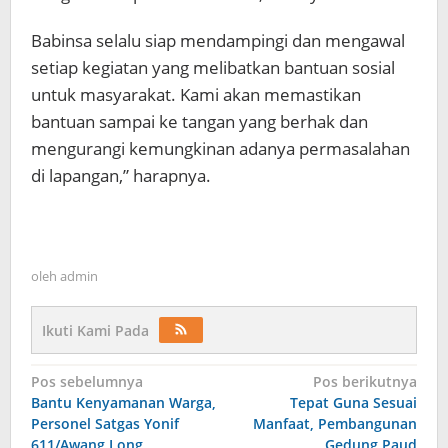
Babinsa selalu siap mendampingi dan mengawal
setiap kegiatan yang melibatkan bantuan sosial
untuk masyarakat. Kami akan memastikan
bantuan sampai ke tangan yang berhak dan
mengurangi kemungkinan adanya permasalahan
di lapangan,” harapnya.
oleh
admin
Ikuti Kami Pada
Navigasi
Pos sebelumnya
Pos berikutnya
Bantu Kenyamanan Warga,
Tepat Guna Sesuai
pos
Personel Satgas Yonif
Manfaat, Pembangunan
611/Awang Long
Gedung Paud