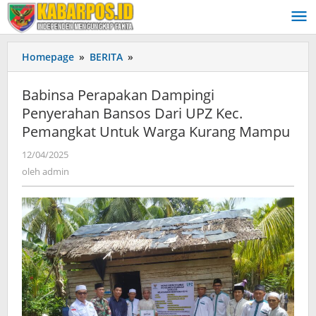
Lewati
ke
konten
Homepage
»
BERITA
»
Babinsa
Perapakan
Dampingi
Babinsa Perapakan Dampingi
Penyerahan
Penyerahan Bansos Dari UPZ Kec.
Bansos
Pemangkat Untuk Warga Kurang Mampu
Dari
UPZ
12/04/2025
oleh
Kec.
admin
oleh
admin
Pemangkat
Untuk
Warga
Kurang
Mampu