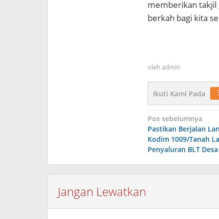
memberikan takjil
berkah bagi kita s
oleh
admin
Ikuti Kami Pada
Navigasi
Pos sebelumnya
Pastikan Berjalan La
pos
Kodim 1009/Tanah La
Penyaluran BLT Desa
Jangan Lewatkan