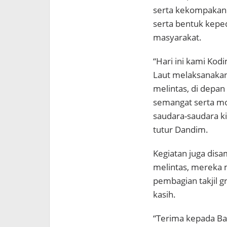
serta kekompakan T
serta bentuk keped
masyarakat.
“Hari ini kami Ko
Laut melaksanakan 
melintas, di depa
semangat serta mo
saudara-saudara k
tutur Dandim.
Kegiatan juga dis
melintas, mereka 
pembagian takjil g
kasih.
“Terima kepada Ba