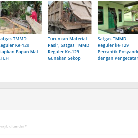
Satgas TMMD
Turunkan Material
Satgas TMMD
Reguler Ke-129
Pasir, Satgas TMMD
Reguler ke-129
Siapkan Papan Mal
Reguler Ke-129
Percantik Posyand
RTLH
Gunakan Sekop
dengan Pengecata
wajib ditandai
*