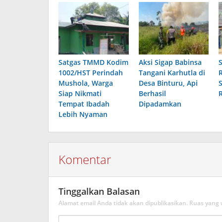
Satgas TMMD Kodim
Aksi Sigap Babinsa
1002/HST Perindah
Tangani Karhutla di
Mushola, Warga
Desa Binturu, Api
Siap Nikmati
Berhasil
Tempat Ibadah
Dipadamkan
Lebih Nyaman
Komentar
Tinggalkan Balasan
Alamat email Anda tidak akan dipublikasikan.
Ruas yang 