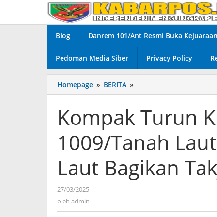
Lewati
ke
konten
Blog
Danrem 101/Ant Resmi Buka Kejuaraan 
Pedoman Media Siber
Privacy Policy
R
Homepage
»
BERITA
»
Kompak
Turun
Kejalan
Kompak Turun Ke
Personel
Kodim
1009/Tanah Laut
1009/Tanah
Laut
Serta
Laut Bagikan Takj
Polres
Tanah
Laut
27/03/2025
oleh
Bagikan
admin
oleh
admin
Takjil
Gratis