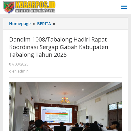
Lewati
ke
konten
Homepage
»
BERITA
»
Dandim
1008/Tabalong
Hadiri
Dandim 1008/Tabalong Hadiri Rapat
Rapat
Koordinasi Sergap Gabah Kabupaten
Koordinasi
Tabalong Tahun 2025
Sergap
Gabah
07/03/2025
oleh
Kabupaten
admin
oleh
admin
Tabalong
Tahun
2025