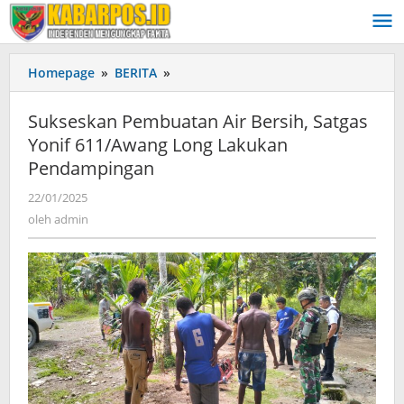
Lewati
ke
konten
Homepage
»
BERITA
»
Sukseskan
Pembuatan
Air
Sukseskan Pembuatan Air Bersih, Satgas
Bersih,
Yonif 611/Awang Long Lakukan
Satgas
Pendampingan
Yonif
611/Awang
22/01/2025
oleh
Long
admin
oleh
admin
Lakukan
Pendampingan