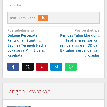
oleh
admin
Ikuti Kami Pada
Navigasi
Pos sebelumnya
Pos berikutnya
Dukung Percepatan
Pemdes Talun blandong
pos
Penurunan Stunting,
telah merealisasikan
Babinsa Tengguli Hadiri
semua anggaran DD dan
Lokakarya Mini Bidang
BK tahun sesuai dengan
Kesehatan
prosedur
Jangan Lewatkan