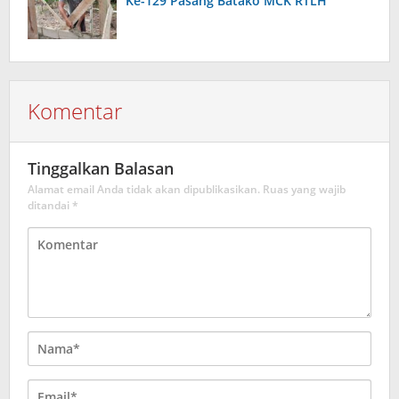
Ke-129 Pasang Batako MCK RTLH
Komentar
Tinggalkan Balasan
Alamat email Anda tidak akan dipublikasikan.
Ruas yang wajib
ditandai
*