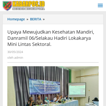
Lewati
ke
konten
Homepage
»
BERITA
»
Upaya
Mewujudkan
Kesehatan
Upaya Mewujudkan Kesehatan Mandiri,
Mandiri,
Danramil 06/Selakau Hadiri Lokakarya
Danramil
Mini Lintas Sektoral.
06/Selakau
Hadiri
30/05/2024
oleh
Lokakarya
admin
oleh
admin
Mini
Lintas
Sektoral.