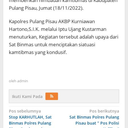
memberikan himbauan kamtibmas di Kabupaten
Pulang Pisau, Jumat (18/11/2022).
Kapolres Pulang Pisau AKBP Kurniawan
Hartono,S.I.K. melalui Iptu Ujang Kustarman
menuturkan, Kegiatan tersebut adalah upaya dari
Sat Binmas untuk menciptakan siatuasi
kamtibmas yang kondusif.
oleh
admin
Ikuti Kami Pada
Navigasi
Pos sebelumnya
Pos berikutnya
Stop KARHUTLAH, Sat
Sat Binmas Polres Pulang
pos
Binmas Polres Pulang
Pisau buat ” Pos Polisi