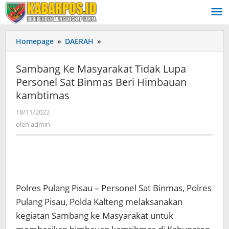
Lewati
ke
konten
Homepage
»
DAERAH
»
Sambang
Ke
Masyarakat
Sambang Ke Masyarakat Tidak Lupa
Tidak
Personel Sat Binmas Beri Himbauan
Lupa
kambtimas
Personel
Sat
18/11/2022
oleh
Binmas
admin
oleh
admin
Beri
Himbauan
kambtimas
Polres Pulang Pisau – Personel Sat Binmas, Polres
Pulang Pisau, Polda Kalteng melaksanakan
kegiatan Sambang ke Masyarakat untuk