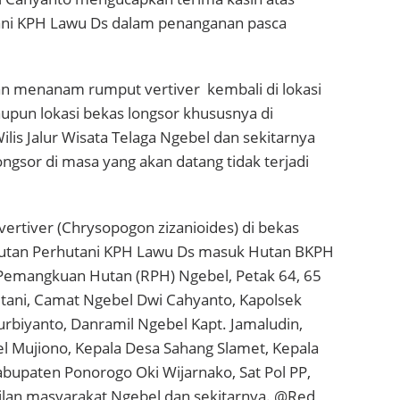
ani KPH Lawu Ds dalam penanganan pasca
n menanam rumput vertiver kembali di lokasi
pun lokasi bekas longsor khususnya di
is Jalur Wisata Telaga Ngebel dan sekitarnya
ngsor di masa yang akan datang tidak terjadi
ertiver (Chrysopogon zizanioides) di bekas
hutan Perhutani KPH Lawu Ds masuk Hutan BKPH
r Pemangkuan Hutan (RPH) Ngebel, Petak 64, 65
utani, Camat Ngebel Dwi Cahyanto, Kapolsek
rbiyanto, Danramil Ngebel Kapt. Jamaludin,
l Mujiono, Kepala Desa Sahang Slamet, Kepala
abupaten Ponorogo Oki Wijarnako, Sat Pol PP,
an masyarakat Ngebel dan sekitarnya. @Red