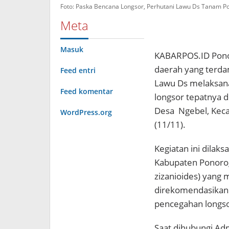
Foto: Paska Bencana Longsor, Perhutani Lawu Ds Tanam Poh
Meta
Masuk
KABARPOS.ID Pono
daerah yang terda
Feed entri
Lawu Ds melaksana
Feed komentar
longsor tepatnya di
Desa Ngebel, Kec
WordPress.org
(11/11).
Kegiatan ini dilak
Kabupaten Ponoro
zizanioides) yang 
direkomendasikan 
pencegahan longso
Saat dihubungi Adm