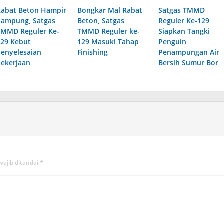
Rabat Beton Hampir
Bongkar Mal Rabat
Satgas TMMD
Rampung, Satgas
Beton, Satgas
Reguler Ke-129
TMMD Reguler Ke-
TMMD Reguler ke-
Siapkan Tangki
129 Kebut
129 Masuki Tahap
Penguin
Penyelesaian
Finishing
Penampungan Air
Pekerjaan
Bersih Sumur Bor
wajib ditandai
*