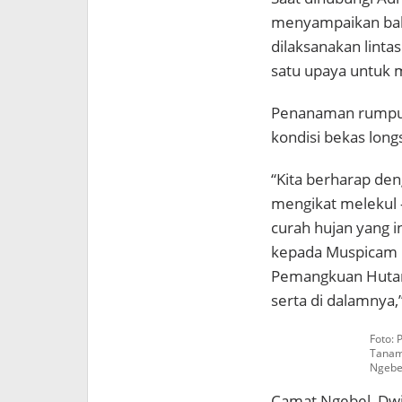
menyampaikan ba
dilaksanakan lintas
satu upaya untuk
Penanaman rumput
kondisi bekas longs
“Kita berharap d
mengikat melekul –
curah hujan yang i
kepada Muspicam N
Pemangkuan Hutan 
serta di dalamnya,
Foto: 
Tanam 
Ngebe
Camat Ngebel, Dwi