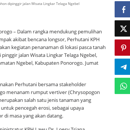
on dipinggir jalan Wisata Lingkar Telaga Ngebel
rogo – Dalam rangka mendukung pemulihan
mpak akibat bencana longsor, Perhutani KPH
kan kegiatan penanaman di lokasi pasca tanah
 pinggir jalan Wisata Lingkar Telaga Ngebel,
amatan Ngebel, Kabupaten Ponorogo. Jumat
sanakan Perhutani bersama stakeholder
go menanam rumput vertiver (Chrysopogon
merupakan salah satu jenis tanaman yang
untuk pencegah erosi, sebagai upaya
r di masa yang akan datang.
inistratur KPH Lawu Ds, Loesy Triana