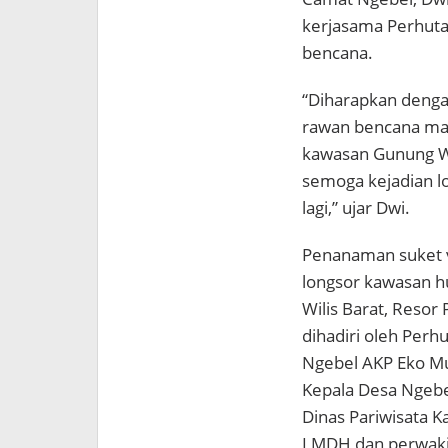
kerjasama Perhut
bencana.
“Diharapkan denga
rawan bencana mau
kawasan Gunung Wil
semoga kejadian lo
lagi,” ujar Dwi.
Penanaman suket v
longsor kawasan 
Wilis Barat, Reso
dihadiri oleh Perh
Ngebel AKP Eko Mu
Kepala Desa Ngebe
Dinas Pariwisata K
LMDH dan perwakil