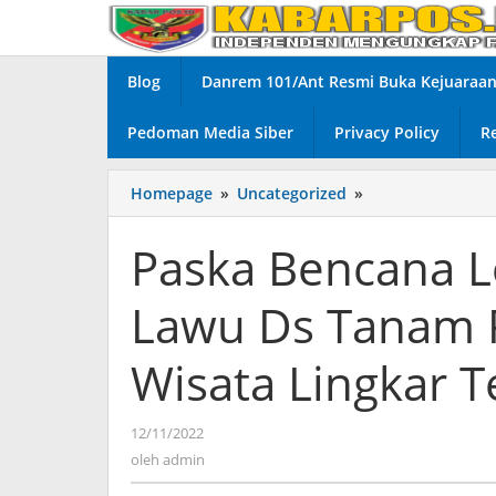
Lewati
ke
konten
Blog
Danrem 101/Ant Resmi Buka Kejuaraan 
Pedoman Media Siber
Privacy Policy
R
Homepage
»
Uncategorized
»
Paska
Bencana
Longsor,
Paska Bencana L
Perhutani
Lawu
Lawu Ds Tanam P
Ds
Tanam
Pohon
Wisata Lingkar T
dipinggir
jalan
Wisata
12/11/2022
oleh
Lingkar
admin
oleh
admin
Telaga
Ngebel