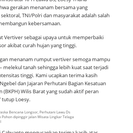
hwa gerakan menanam bersama yang
 sektoral, TNI/Polri dan masyarakat adalah salah
 membangun kebersamaan.
 Vertiver sebagai upaya untuk memperbaiki
or akibat curah hujan yang tinggi.
engan menanam rumput vertiver semoga mampu
 melekul tanah sehingga lebih kuat saat terjadi
ntensitas tinggi. Kami ucapkan terima kasih
gebel dan Jajaran Perhutani Bagian Kesatuan
(BKPH) Wilis Barat yang sudah aktif peran
” tutup Loesy.
Paska Bencana Longsor, Perhutani Lawu Ds
Pohon dipinggir jalan Wisata Lingkar Telaga
l
 Cahyanto mengucapkan terima kasih atas