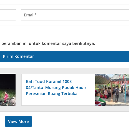
a peramban ini untuk komentar saya berikutnya.
Bati Tuud Koramil 1008-
04/Tanta–Murung Pudak Hadiri
Peresmian Ruang Terbuka
Hijau (RTH) SMaRT di Desa
Padangin
View More