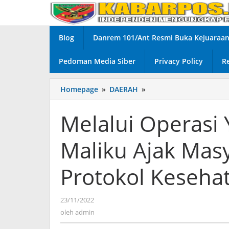
Lewati
ke
konten
Blog
Danrem 101/Ant Resmi Buka Kejuaraan 
Pedoman Media Siber
Privacy Policy
R
Homepage
»
DAERAH
»
Melalui
Operasi
Yustisi
Melalui Operasi Y
Rutin,
Polsek
Maliku Ajak Mas
Maliku
Ajak
Masyarakat
Protokol Keseha
untuk
Patuhi
Protokol
23/11/2022
oleh
Kesehatan
admin
oleh
admin