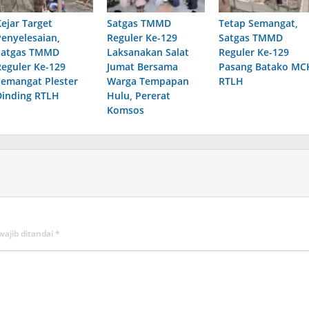
Kejar Target
Satgas TMMD
Tetap Semangat,
Penyelesaian,
Reguler Ke-129
Satgas TMMD
Satgas TMMD
Laksanakan Salat
Reguler Ke-129
Reguler Ke-129
Jumat Bersama
Pasang Batako MC
Semangat Plester
Warga Tempapan
RTLH
Dinding RTLH
Hulu, Pererat
Komsos
wajib ditandai
*