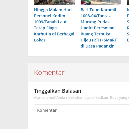
Hingga Malam Hari,
Bati Tuud Koramil
Personel Kodim
1008-04/Tanta–
1009/Tanah Laut
Murung Pudak
Tetap Siaga
Hadiri Peresmian
Karhutla di Berbagai
Ruang Terbuka
Lokasi
Hijau (RTH) SMaRT
di Desa Padangin
Komentar
Tinggalkan Balasan
Alamat email Anda tidak akan dipublikasikan.
Ruas yang 