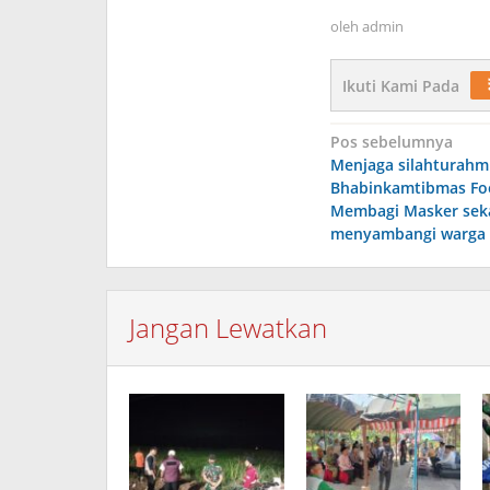
oleh
admin
Ikuti Kami Pada
Navigasi
Pos sebelumnya
Menjaga silahturahm
pos
Bhabinkamtibmas Fo
Membagi Masker seka
menyambangi warga 
Jangan Lewatkan